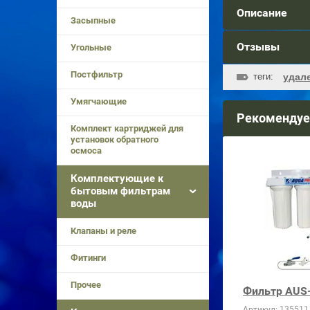
Описание
Засыпные
Отзывы
Угольные
Постфильтр
теги:
удал
Умягчающие
Рекоменду
Комплект картриджей для
установок обратного
осмоса
Комплектующие к
бытовым фильтрам
воды
Клапаны и реле
Фитинги
Прочее
Фильтр AUS
Артикул:
135511