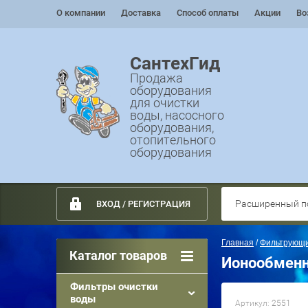
О компании
Доставка
Способ оплаты
Акции
Во
СантехГид
Продажа
оборудования
для очистки
воды, насосного
оборудования,
отопительного
оборудования
Расширенный п
ВХОД / РЕГИСТРАЦИЯ
Главная
 / 
Фильтрующ
Каталог товаров
Ионообменн
Фильтры очистки
воды
Артикул:
2551