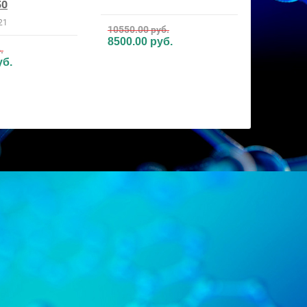
50
21
10550.00
руб.
8500.00
руб.
.
б.