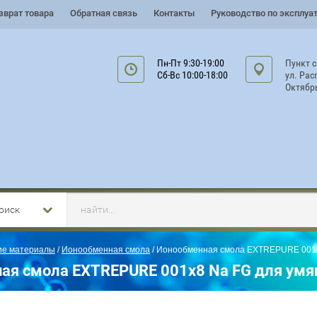
зврат товара
Обратная связь
Контакты
Руководство по эксплуа
Пн-Пт 9:30-19:00
Пункт 
Сб-Вс 10:00-18:00
ул. Рас
Октябр
оиск
ие материалы
 / 
Ионообменная смола
 / Ионообменная смола EXTREPURE 001
ая смола EXTREPURE 001x8 Na FG для умя