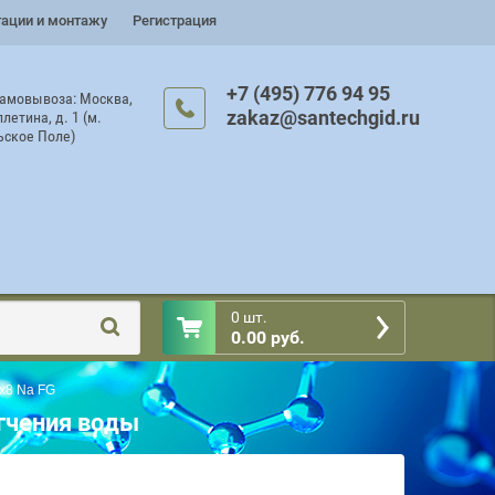
тации и монтажу
Регистрация
+7 (495) 776 94 95
самовывоза: Москва,
zakaz@santechgid.ru
плетина, д. 1 (м.
ьское Поле)
0 шт.
0.00 руб.
x8 Na FG
гчения воды