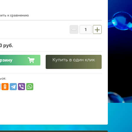
ить к сравнению
−
+
0
руб.
Купить в один клик
орзину
ься: