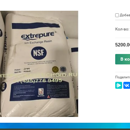
Добав
Кол-во:
5200.0
В к
Поделит