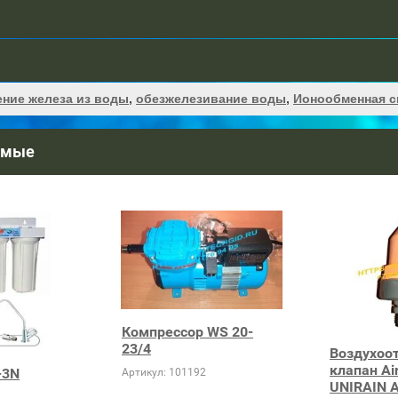
ение железа из воды
,
обезжелезивание воды
,
Ионообменная с
емые
Компрессор WS 20-
23/4
Воздухоо
клапан Air
-3N
Артикул:
101192
UNIRAIN 