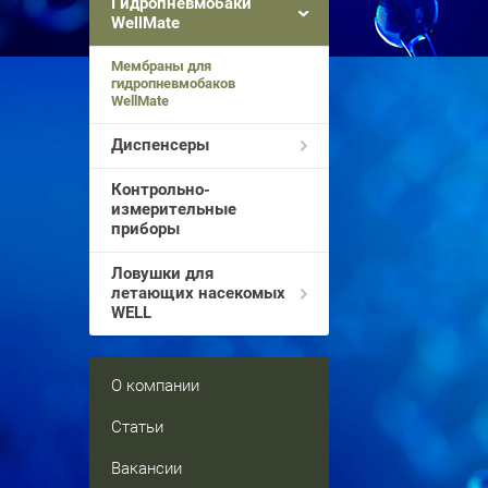
Гидропневмобаки
WellMate
Мембраны для
гидропневмобаков
WellMate
Диспенсеры
Контрольно-
измерительные
приборы
Ловушки для
летающих насекомых
WELL
О компании
Статьи
Вакансии