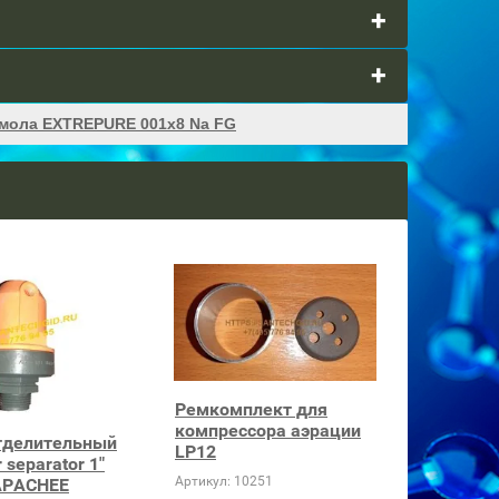
мола EXTREPURE 001x8 Na FG
Ремкомплект для
компрессора аэрации
тделительный
LP12
 separator 1"
Артикул:
10251
APACHEE