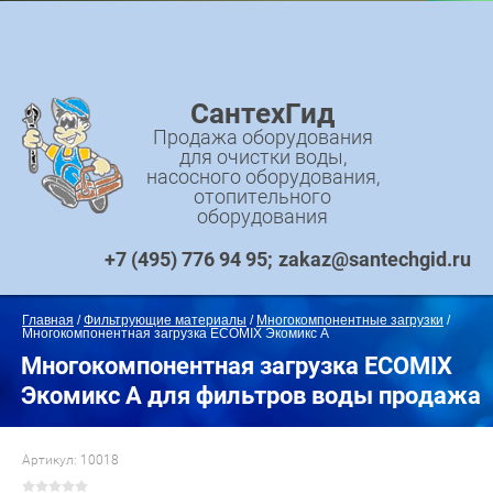
СантехГид
Продажа оборудования
для очистки воды,
насосного оборудования,
отопительного
оборудования
+7 (495) 776 94 95
zakaz@santechgid.ru
Главная
 / 
Фильтрующие материалы
 / 
Многокомпонентные загрузки
 / 
Многокомпонентная загрузка ECOMIX Экомикс А
Многокомпонентная загрузка ECOMIX
Экомикс А для фильтров воды продажа
Артикул:
10018