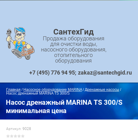
СантехГид
Продажа оборудования
для очистки воды,
насосного оборудования,
отопительного
оборудования
+7 (495) 776 94 95
zakaz@santechgid.ru
Главная
 / 
Насосное оборудование MARINA
 / 
Дренажные насосы
 / 
Насос дренажный MARINA TS 300/S
Насос дренажный MARINA TS 300/S
минимальная цена
Артикул:
9028