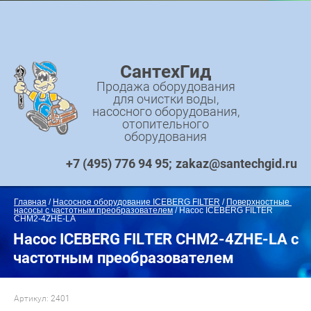
СантехГид
Продажа оборудования
для очистки воды,
насосного оборудования,
отопительного
оборудования
+7 (495) 776 94 95
zakaz@santechgid.ru
Главная
 / 
Насосное оборудование ICEBERG FILTER
 / 
Поверхностные 
насосы с частотным преобразователем
 / Насос ICEBERG FILTER 
CHM2-4ZHE-LA
Насос ICEBERG FILTER CHM2-4ZHE-LA с
частотным преобразователем
Артикул:
2401