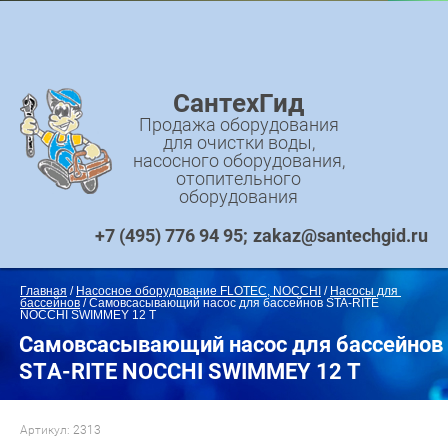
СантехГид
Продажа оборудования
для очистки воды,
насосного оборудования,
отопительного
оборудования
+7 (495) 776 94 95
zakaz@santechgid.ru
Главная
 / 
Насосное оборудование FLOTEC, NOCCHI
 / 
Насосы для 
бассейнов
 / Самовсасывающий насос для бассейнов STA-RITE 
NOCCHI SWIMMEY 12 T
Самовсасывающий насос для бассейнов
STA-RITE NOCCHI SWIMMEY 12 T
Артикул:
2313