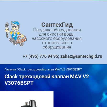
СантехГид
Продажа оборудования
для очистки воды,
насосного оборудования,
отопительного
оборудования
+7 (495) 776 94 95
zakaz@santechgid.ru
Главная
 / Clack трехходовой клапан MAV V2 V3076BSPT
Clack трехходовой клапан MAV V2
V3076BSPT