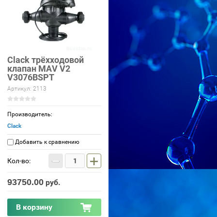
Clack трёхходовой
клапан MAV V2
V3076BSPT
Артикул:
2113
Производитель:
Clack
Добавить к сравнению
−
+
Кол-во:
93750.00
руб.
В корзину