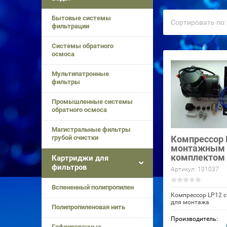
Бытовые системы
Сортировать по:
фильтрации
Системы обратного
осмоса
Мультипатронные
фильтры
Промышленные системы
обратного осмоса
Магистральные фильтры
грубой очистки
Компрессор 
монтажным
комплектом
Картриджи для
фильтров
Артикул:
101037
Вспененный полипропилен
Компрессор LP12 
для монтажа
Полипропиленовая нить
Производитель:
Гофрированные