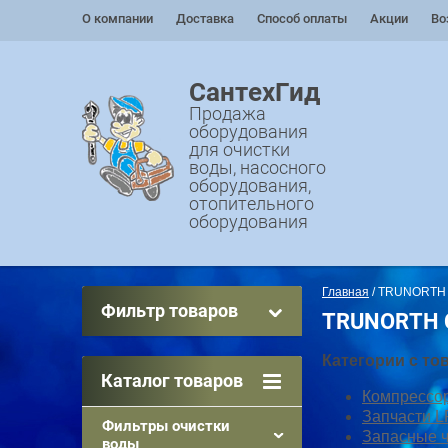
О компании
Доставка
Способ оплаты
Акции
Во
СантехГид
Продажа
оборудования
для очистки
воды, насосного
оборудования,
отопительного
оборудования
Главная
 / TRUNORT
Фильтр товаров
TRUNORTH
Категории с т
Каталог товаров
Компрессо
Запчасти L
Фильтры очистки
Запасные ч
воды