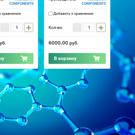
COMPONENTS
COMPONENTS
к сравнению
Добавить к сравнению
−
+
−
+
Кол-во:
6000.00
уб.
руб.
ну
В корзину