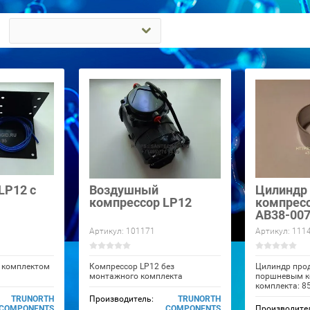
LP12 с
Воздушный
Цилиндр
компрессор LP12
компресс
AB38-00
Артикул:
101171
Артикул:
111
с комплектом
Компрессор LP12 без
Цилиндр прод
монтажного комплекта
поршневым к
комплекта: 8
TRUNORTH
Производитель:
TRUNORTH
COMPONENTS
COMPONENTS
Производите