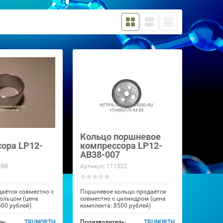
Кольцо поршневое
ора LP12-
компрессора LP12-
7
AB38-007
498
Артикул:
111502
аётся совместно с
Поршневое кольцо продаётся
ольцом (цена
совместно с цилиндром (цена
500 рублей)
комплекта: 8500 рублей)
ль:
TRUNORTH
Производитель:
TRUNORTH