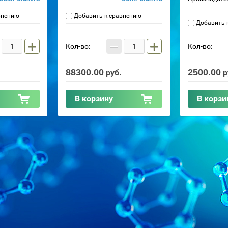
внению
Добавить к сравнению
Добавить 
+
−
+
Кол-во:
Кол-во:
88300.00
2500.00
руб.
р
В корзину
В корзи